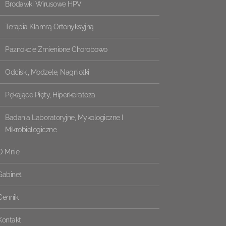
Brodawki Wirusowe HPV
Terapia Klamrą Ortonyksyjną
Paznokcie Zmienione Chorobowo
Odciski, Modzele, Nagniotki
Pękające Pięty, Hiperkeratoza
Badania Laboratoryjne, Mykologiczne I
Mikrobiologiczne
O Mnie
Gabinet
Cennik
Kontakt