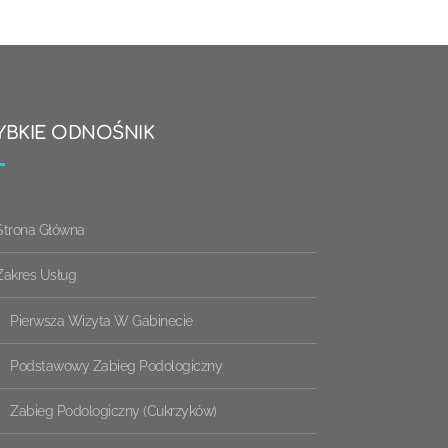
YBKIE ODNOŚNIK
Strona Główna
Zakres Usług
Pierwsza Wizyta W Gabinecie
Podstawowy Zabieg Podologiczny
Zabieg Podologiczny (cukrzyków)