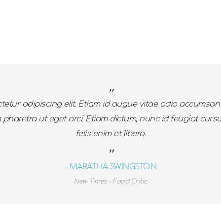
tetur adipiscing elit. Etiam id augue vitae odio accumsan 
haretra ut eget orci. Etiam dictum, nunc id feugiat cursus,
felis enim et libero.
– MARATHA SWINGSTON
New Times - Food Critic