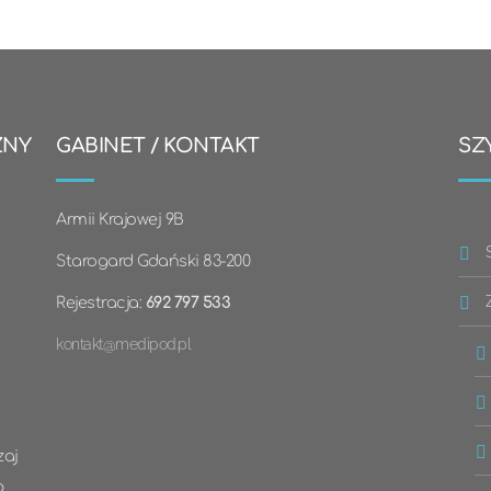
ZNY
GABINET / KONTAKT
SZ
Armii Krajowej 9B
Starogard Gdański 83-200
Rejestracja:
692 797 533
kontakt@medipod.pl
zaj
p