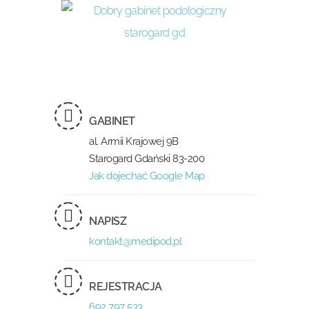
GABINET
al. Armii Krajowej 9B
Starogard Gdański 83-200
Jak dojechać Google Map
NAPISZ
kontakt@medipod.pl
REJESTRACJA
692 797 533