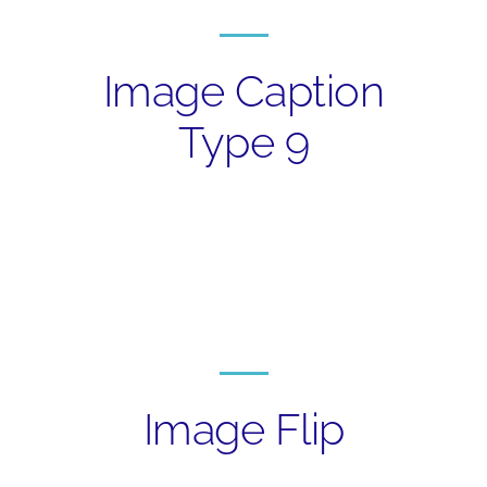
Image Caption
Type 9
NONUMMY NIBH
ALIQUAM
EUISMOD
SUSPENDISSE URNA
PORTTITOR MAURIS
NIBH
Image Flip