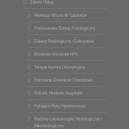
Zakres Usług
Pierwsza Wizyta W Gabinecie
Podstawowy Zabieg Podologiczny
Zabieg Podologiczny (cukrzyków)
Brodawki Wirusowe HPV
Terapia Klamrą Ortonyksyjną
Paznokcie Zmienione Chorobowo
Odciski, Modzele, Nagniotki
Pękające Pięty, Hiperkeratoza
Badania Laboratoryjne, Mykologiczne I
Mikrobiologiczne