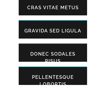
CRAS VITAE METUS
GRAVIDA SED LIGULA
DONEC SODALES
RISUS
PELLENTESQUE
LOBORTIS