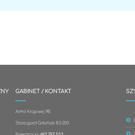
ZNY
GABINET / KONTAKT
SZ
Armii Krajowej 9B
Starogard Gdański 83-200
Rejestracja:
692 797 533