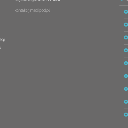
kontakt@medipod.pl
zaj
p