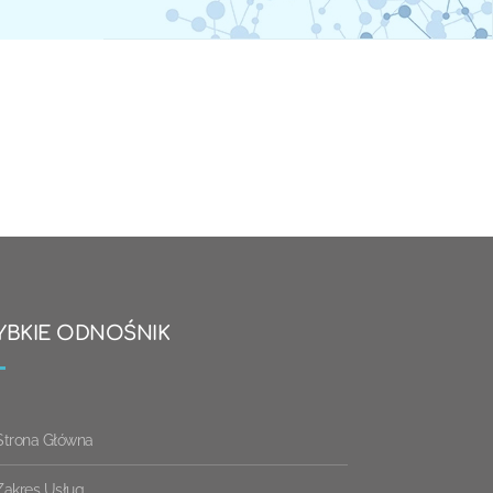
YBKIE ODNOŚNIK
Strona Główna
Zakres Usług