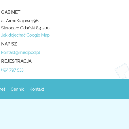
GABINET
al. Armii Krajowej 9B
Starogard Gdański 83-200
Jak dojechać Google Map
NAPISZ
kontakt@medipod.pl
REJESTRACJA
692 797 533
net
Cennik
Kontakt