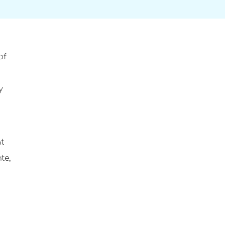
of
y
t
te,