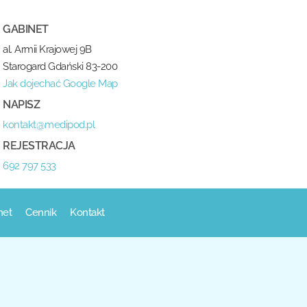
GABINET
al. Armii Krajowej 9B
Starogard Gdański 83-200
Jak dojechać Google Map
NAPISZ
kontakt@medipod.pl
REJESTRACJA
692 797 533
net
Cennik
Kontakt