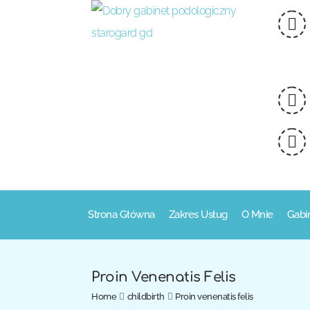
Strona Główna
Zakres Usług
O Mnie
Gabi
Proin Venenatis Felis
Home
childbirth
Proin venenatis felis