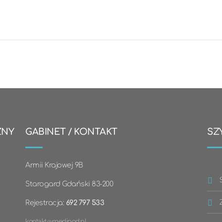
ZNY
GABINET / KONTAKT
SZ
Armii Krajowej 9B
Starogard Gdański 83-200
Rejestracja:
692 797 533
kontakt@medipod.pl